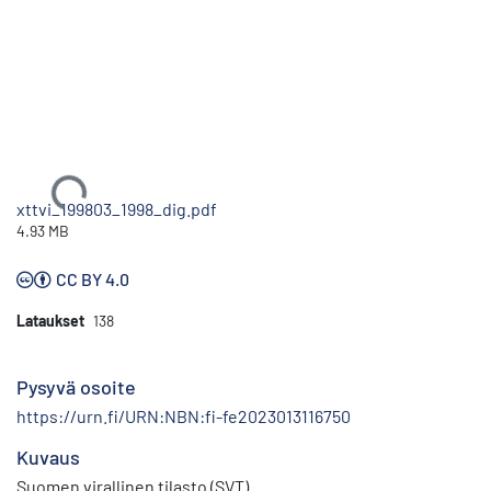
Ladataan...
xttvi_199803_1998_dig.pdf
4.93 MB
CC BY 4.0
Lataukset
138
Pysyvä osoite
https://urn.fi/URN:NBN:fi-fe2023013116750
Kuvaus
Suomen virallinen tilasto (SVT)