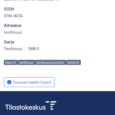
ISSN
0784-8234
Aihealue
teollisuus
Sarja
Teollisuus
|
1998:5
Avainsanat
tilastot
teollisuus
teollisuustuotanto
indeksit
Tietueen kaikki tiedot