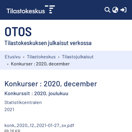
(c
OTOS
Tilastokeskuksen julkaisut verkossa
Etusivu
Tilastokeskus
Tilastojulkaisut
Kokoelmat
Konkurser : 2020, december
Selaa
Konkurser : 2020, december
Konkurssit : 2020, joulukuu
Statistikcentralen
2021
konk_2020_12_2021-01-27_sv.pdf
69.26 KB