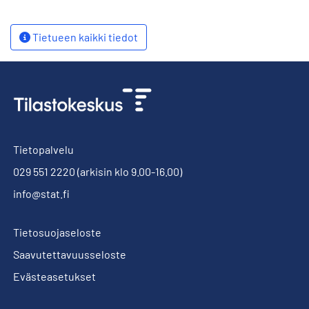
Tietueen kaikki tiedot
Tietopalvelu
029 551 2220
(arkisin klo 9.00-16.00)
info@stat.fi
Tietosuojaseloste
Saavutettavuusseloste
Evästeasetukset