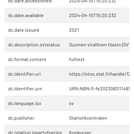
dc.date.accessioned
2024-04-10T15:20:23Z
dc.date.available
2024-04-10T15:20:23Z
dc.date.issued
2021
dc.description.svtstatus
Suomen virallinen tilasto (SVT)
dc.format.content
fulltext
dc.identifier.uri
https://otos.stat.fi/handle/1
dc.identifier.urn
URN:NBN:fi-fe20230831114818
dc.language.iso
sv
dc.publisher
Statistikcentralen
dc.relation.ispartofseries
Konkurser