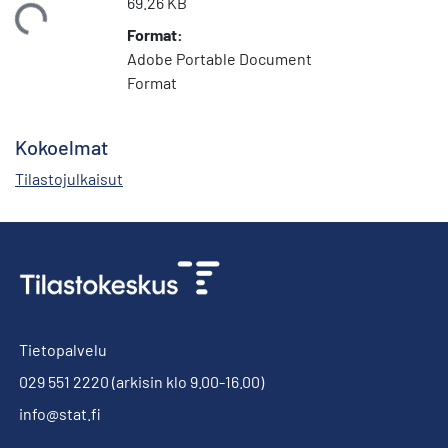
69.26 KB
adataan...
Format:
Adobe Portable Document
Format
Kokoelmat
Tilastojulkaisut
Tietopalvelu
029 551 2220
(arkisin klo 9.00-16.00)
info@stat.fi