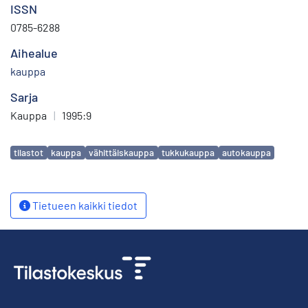
ISSN
0785-6288
Aihealue
kauppa
Sarja
Kauppa
|
1995:9
Avainsanat
tilastot
kauppa
vähittäiskauppa
tukkukauppa
autokauppa
Tietueen kaikki tiedot