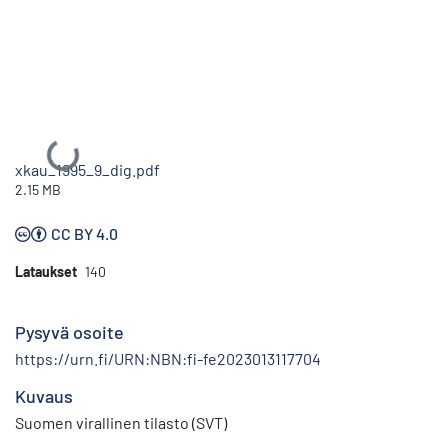
Ladataan...
xkau_1995_9_dig.pdf
2.15 MB
CC BY 4.0
Lataukset
140
Pysyvä osoite
https://urn.fi/URN:NBN:fi-fe2023013117704
Kuvaus
Suomen virallinen tilasto (SVT)