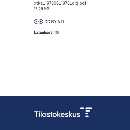
xtka_197806_1978_dig.pdf
16.29 MB
CC BY 4.0
Lataukset
118