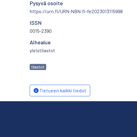
Pysyvä osoite
https://urn.fi/URN:NBN:fi-fe2023013115998
ISSN
0015-2390
Aihealue
yleistilastot
Avainsanat
tilastot
Tietueen kaikki tiedot