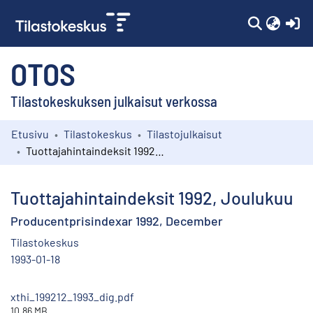
(c
OTOS
Tilastokeskuksen julkaisut verkossa
Etusivu
Tilastokeskus
Tilastojulkaisut
Kokoelmat
Tuottajahintaindeksit 1992, Joulukuu
Selaa
Tuottajahintaindeksit 1992, Joulukuu
Producentprisindexar 1992, December
Tilastokeskus
1993-01-18
xthi_199212_1993_dig.pdf
10.86 MB