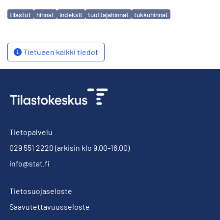
Avainsanat
tilastot
hinnat
indeksit
tuottajahinnat
tukkuhinnat
Tietueen kaikki tiedot
Tietopalvelu
029 551 2220
(arkisin klo 9.00-16.00)
info@stat.fi
Tietosuojaseloste
Saavutettavuusseloste