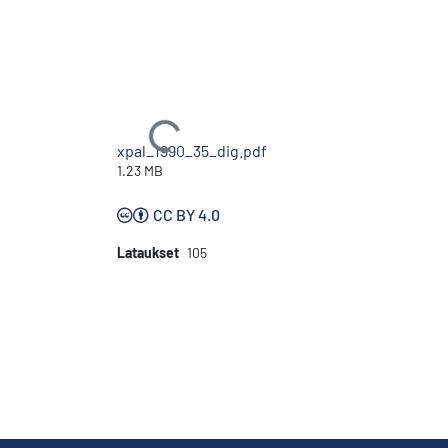
Ladataan...
xpal_1990_35_dig.pdf
1.23 MB
CC BY 4.0
Lataukset
105