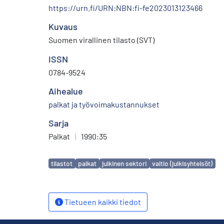
https://urn.fi/URN:NBN:fi-fe2023013123466
Kuvaus
Suomen virallinen tilasto (SVT)
ISSN
0784-9524
Aihealue
palkat ja työvoimakustannukset
Sarja
Palkat
|
1990:35
Avainsanat
tilastot
palkat
julkinen sektori
valtio (julkisyhteisöt)
Tietueen kaikki tiedot