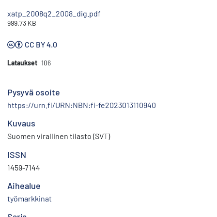
xatp_2008q2_2008_dig.pdf
999.73 KB
CC BY 4.0
Lataukset
106
Pysyvä osoite
https://urn.fi/URN:NBN:fi-fe2023013110940
Kuvaus
Suomen virallinen tilasto (SVT)
ISSN
1459-7144
Aihealue
työmarkkinat
Sarja