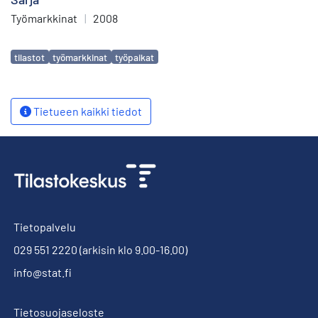
Työmarkkinat
|
2008
Avainsanat
tilastot
työmarkkinat
työpaikat
Tietueen kaikki tiedot
Tietopalvelu
029 551 2220
(arkisin klo 9.00-16.00)
info@stat.fi
Tietosuojaseloste