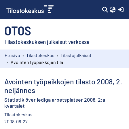
(c
OTOS
Tilastokeskuksen julkaisut verkossa
Etusivu
Tilastokeskus
Tilastojulkaisut
Kokoelmat
Avointen työpaikkojen tilasto 2008, 2. neljännes
Selaa
Avointen työpaikkojen tilasto 2008, 2.
neljännes
Statistik över lediga arbetsplatser 2008, 2:a
kvartalet
Tilastokeskus
2008-08-27