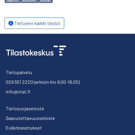
tilastot
asunnot
hinnat
Tietueen kaikki tiedot
Tietopalvelu
029 551 2220
(arkisin klo 9.00-16.00)
info@stat.fi
Tietosuojaseloste
Saavutettavuusseloste
Evästeasetukset