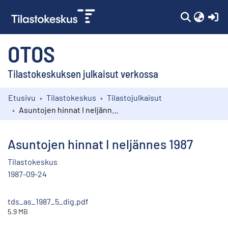
(c
OTOS
Tilastokeskuksen julkaisut verkossa
Etusivu
Tilastokeskus
Tilastojulkaisut
Kokoelmat
Asuntojen hinnat I neljännes 1987
Selaa
Asuntojen hinnat I neljännes 1987
Tilastokeskus
1987-09-24
tds_as_1987_5_dig.pdf
5.9 MB