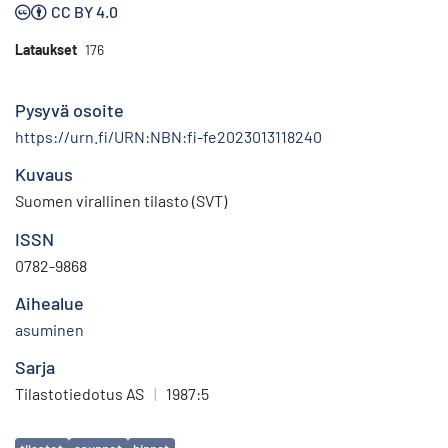
CC BY 4.0
Lataukset
176
Pysyvä osoite
https://urn.fi/URN:NBN:fi-fe2023013118240
Kuvaus
Suomen virallinen tilasto (SVT)
ISSN
0782-9868
Aihealue
asuminen
Sarja
Tilastotiedotus AS
|
1987:5
Avainsanat