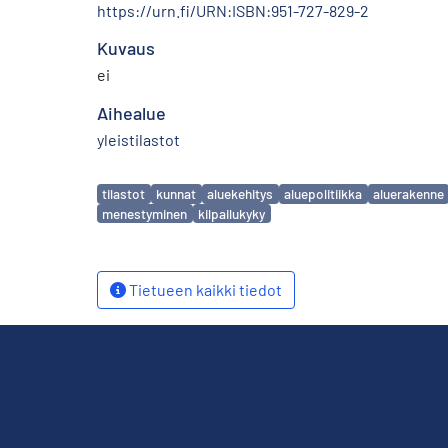
https://urn.fi/URN:ISBN:951-727-829-2
Kuvaus
ei
Aihealue
yleistilastot
Avainsanat
tilastot
kunnat
aluekehitys
aluepolitiikka
aluerakenne
menestyminen
kilpailukyky
Tietueen kaikki tiedot