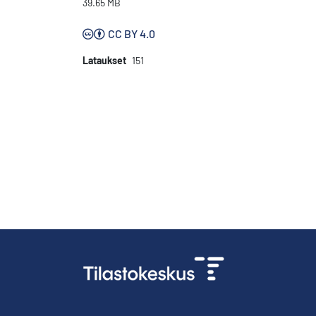
39.65 MB
CC BY 4.0
Lataukset
151