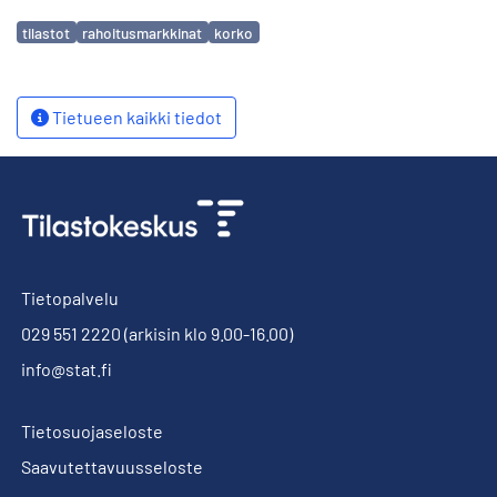
Avainsanat
tilastot
rahoitusmarkkinat
korko
Tietueen kaikki tiedot
Tietopalvelu
029 551 2220
(arkisin klo 9.00-16.00)
info@stat.fi
Tietosuojaseloste
Saavutettavuusseloste