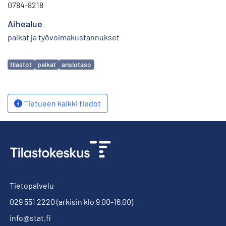
0784-8218
Aihealue
palkat ja työvoimakustannukset
Avainsanat
tilastot
palkat
ansiotaso
Tietueen kaikki tiedot
Tietopalvelu
029 551 2220
(arkisin klo 9.00-16.00)
info@stat.fi