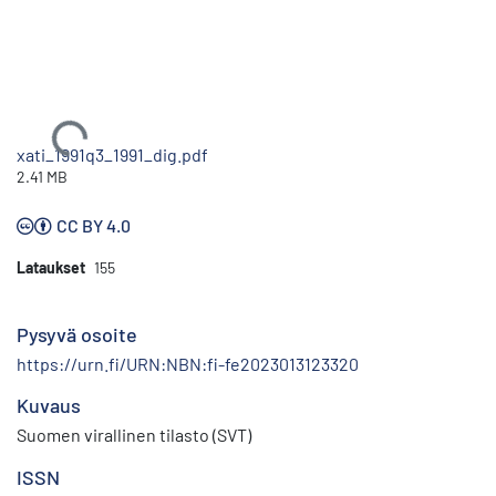
Ladataan...
xati_1991q3_1991_dig.pdf
2.41 MB
CC BY 4.0
Lataukset
155
Pysyvä osoite
https://urn.fi/URN:NBN:fi-fe2023013123320
Kuvaus
Suomen virallinen tilasto (SVT)
ISSN