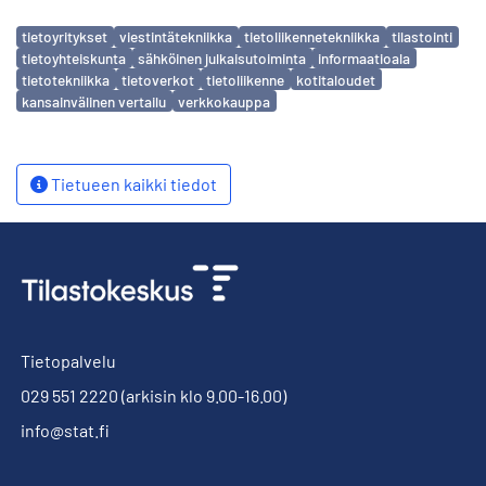
Avainsanat
tietoyritykset
viestintätekniikka
tietoliikennetekniikka
tilastointi
tietoyhteiskunta
sähköinen julkaisutoiminta
informaatioala
tietotekniikka
tietoverkot
tietoliikenne
kotitaloudet
kansainvälinen vertailu
verkkokauppa
Tietueen kaikki tiedot
Tietopalvelu
029 551 2220
(arkisin klo 9.00-16.00)
info@stat.fi