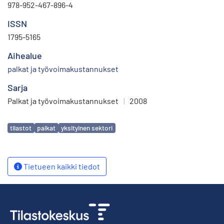
978-952-467-896-4
ISSN
1795-5165
Aihealue
palkat ja työvoimakustannukset
Sarja
Palkat ja työvoimakustannukset
|
2008
Avainsanat
tilastot
palkat
yksityinen sektori
Tietueen kaikki tiedot