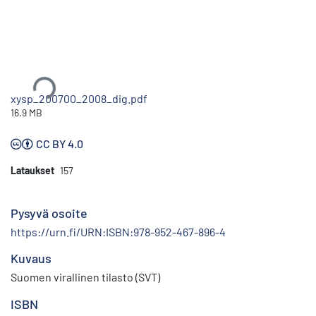
Ladataan...
xysp_200700_2008_dig.pdf
16.9 MB
CC BY 4.0
Lataukset
157
Pysyvä osoite
https://urn.fi/URN:ISBN:978-952-467-896-4
Kuvaus
Suomen virallinen tilasto (SVT)
ISBN