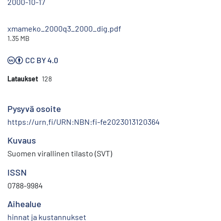
2000-10-17
xmameko_2000q3_2000_dig.pdf
1.35 MB
CC BY 4.0
Lataukset
128
Pysyvä osoite
https://urn.fi/URN:NBN:fi-fe2023013120364
Kuvaus
Suomen virallinen tilasto (SVT)
ISSN
0788-9984
Aihealue
hinnat ja kustannukset