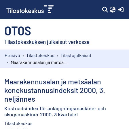
(c
OTOS
Tilastokeskuksen julkaisut verkossa
Etusivu
Tilastokeskus
Tilastojulkaisut
Kokoelmat
Maarakennusalan ja metsäalan konekustannusindeksit 2000, 3. neljännes
Selaa
Maarakennusalan ja metsäalan
konekustannusindeksit 2000, 3.
neljännes
Kostnadsindex för anläggningsmaskiner och
skogsmaskiner 2000, 3 kvartalet
Tilastokeskus