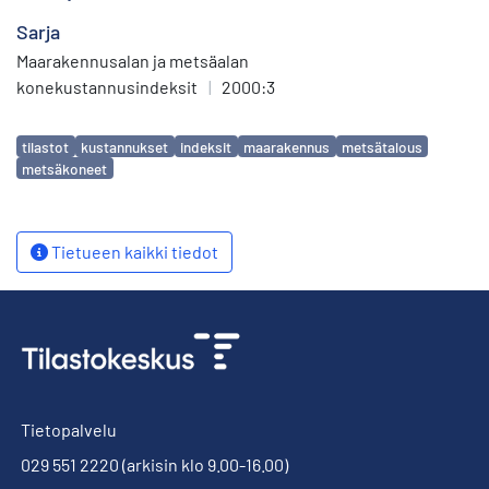
Sarja
Maarakennusalan ja metsäalan
konekustannusindeksit
|
2000:3
Avainsanat
tilastot
kustannukset
indeksit
maarakennus
metsätalous
metsäkoneet
Tietueen kaikki tiedot
Tietopalvelu
029 551 2220
(arkisin klo 9.00-16.00)