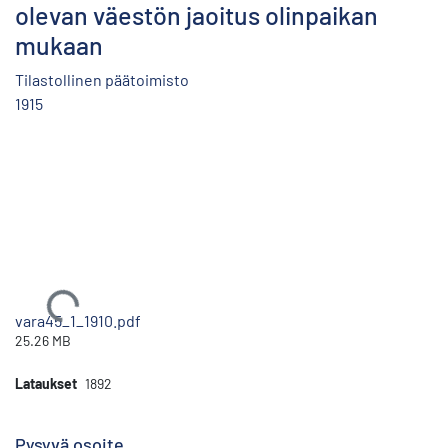
olevan väestön jaoitus olinpaikan
mukaan
Tilastollinen päätoimisto
1915
Ladataan...
vara45_1_1910.pdf
25.26 MB
Lataukset
1892
Pysyvä osoite