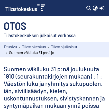
(c
OTOS
Tilastokeskuksen julkaisut verkossa
Etusivu
Tilastokeskus
Tilastojulkaisut
Kokoelmat
Suomen väkiluku 31 p:nä joulukuuta 1910 (seurakuntakirjojen mukaan) : 1 : Väestön luku ja ryhmitys sukupuolen, iän, siviilisäädyn, kielen, uskontunnustuksen, sivistyskannan ja syntymäpaikan mukaan ynnä poissa olevan väestön jaoitus olinpaikan mukaan
Selaa
Suomen väkiluku 31 p:nä joulukuuta
1910 (seurakuntakirjojen mukaan) : 1 :
Väestön luku ja ryhmitys sukupuolen,
iän, siviilisäädyn, kielen,
uskontunnustuksen, sivistyskannan ja
syntymäpaikan mukaan ynnä poissa