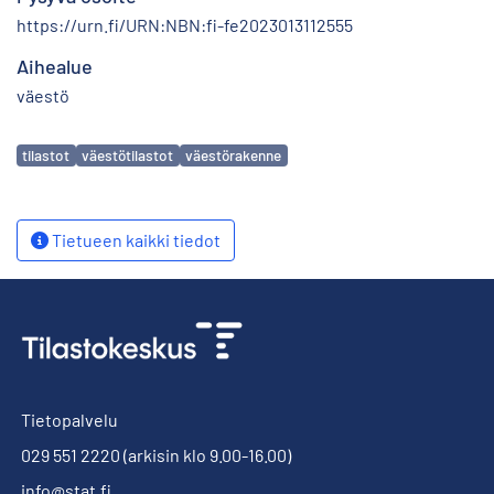
https://urn.fi/URN:NBN:fi-fe2023013112555
Aihealue
väestö
Avainsanat
tilastot
väestötilastot
väestörakenne
Tietueen kaikki tiedot
Tietopalvelu
029 551 2220
(arkisin klo 9.00-16.00)
info@stat.fi