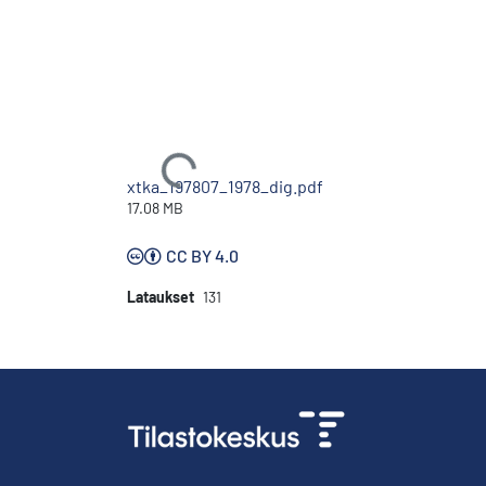
Ladataan...
xtka_197807_1978_dig.pdf
17.08 MB
CC BY 4.0
Lataukset
131