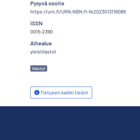
Pysyvä osoite
https://urn.fi/URN:NBN:fi-fe2023013116089
ISSN
0015-2390
Aihealue
yleistilastot
Avainsanat
tilastot
Tietueen kaikki tiedot