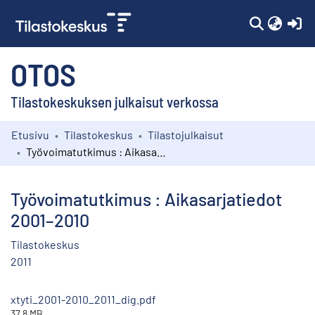
(c
OTOS
Tilastokeskuksen julkaisut verkossa
Etusivu
Tilastokeskus
Tilastojulkaisut
Kokoelmat
Työvoimatutkimus : Aikasarjatiedot 2001–2010
Selaa
Työvoimatutkimus : Aikasarjatiedot
2001–2010
Tilastokeskus
2011
xtyti_2001-2010_2011_dig.pdf
37.8 MB