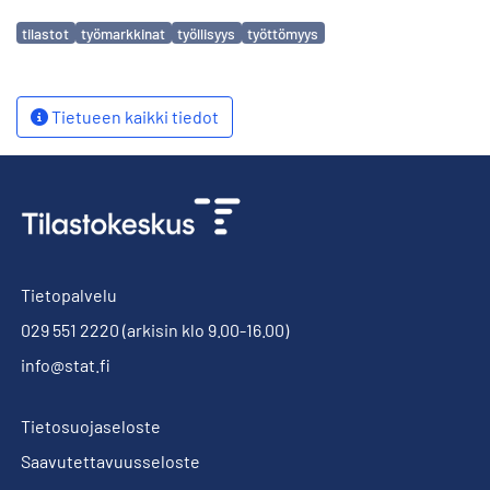
Avainsanat
tilastot
työmarkkinat
työllisyys
työttömyys
Tietueen kaikki tiedot
Tietopalvelu
029 551 2220
(arkisin klo 9.00-16.00)
info@stat.fi
Tietosuojaseloste
Saavutettavuusseloste