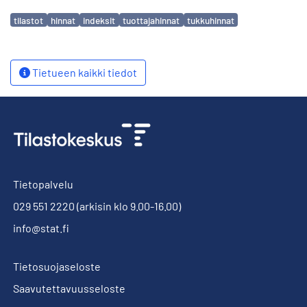
Avainsanat
tilastot
hinnat
indeksit
tuottajahinnat
tukkuhinnat
Tietueen kaikki tiedot
Tietopalvelu
029 551 2220
(arkisin klo 9.00-16.00)
info@stat.fi
Tietosuojaseloste
Saavutettavuusseloste