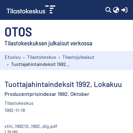
(c
OTOS
Tilastokeskuksen julkaisut verkossa
Etusivu
Tilastokeskus
Tilastojulkaisut
Kokoelmat
Tuottajahintaindeksit 1992, Lokakuu
Selaa
Tuottajahintaindeksit 1992, Lokakuu
Producentprisindexar 1992, Oktober
Tilastokeskus
1992-11-18
xthi_199210_1992_dig.pdf
1.76 MB