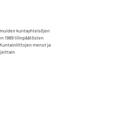
in muiden kuntayhteisöjen
en 1989 tilinpäätösten
Kuntainliittojen menot ja
jeittain