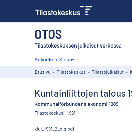
OTOS
Tilastokeskuksen julkaisut verkossa
Kokoelmat
Selaa
Etusivu
Tilastokeskus
Tilastojulkaisut
K
Kuntainliittojen talous 
Kommunalförbundens ekonomi 1989
Tilastokeskus
1991
xjul_1991_2_dig.pdf