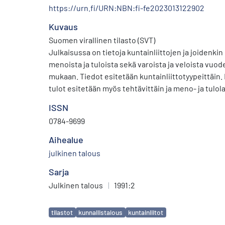
https://urn.fi/URN:NBN:fi-fe2023013122902
Kuvaus
Suomen virallinen tilasto (SVT)
Julkaisussa on tietoja kuntainliittojen ja joidenk
menoista ja tuloista sekä varoista ja veloista vuod
mukaan. Tiedot esitetään kuntainliittotyypeittäin. 
tulot esitetään myös tehtävittäin ja meno- ja tulola
ISSN
0784-9699
Aihealue
julkinen talous
Sarja
Julkinen talous
|
1991:2
Avainsanat
tilastot
kunnallistalous
kuntainliitot