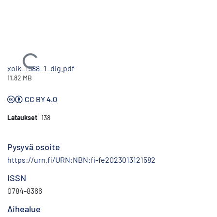
Ladataan...
xoik_1988_1_dig.pdf
11.82 MB
CC BY 4.0
Lataukset
138
Pysyvä osoite
https://urn.fi/URN:NBN:fi-fe2023013121582
ISSN
0784-8366
Aihealue