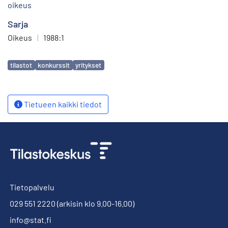
oikeus
Sarja
Oikeus
|
1988:1
Avainsanat
tilastot
konkurssit
yritykset
Tietueen kaikki tiedot
Tietopalvelu
029 551 2220
(arkisin klo 9.00-16.00)
info@stat.fi