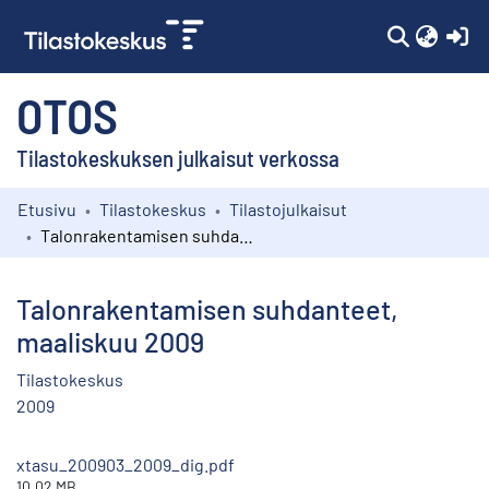
(c
OTOS
Tilastokeskuksen julkaisut verkossa
Etusivu
Tilastokeskus
Tilastojulkaisut
Kokoelmat
Talonrakentamisen suhdanteet, maaliskuu 2009
Selaa
Talonrakentamisen suhdanteet,
maaliskuu 2009
Tilastokeskus
2009
xtasu_200903_2009_dig.pdf
10.02 MB