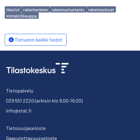
Avainsanat
tilastot
rakentaminen
rakennustuotanto
rakennusluvat
kiinteistökauppa
Tietueen kaikki tiedot
Tietopalvelu
029 551 2220
(arkisin klo 9.00-16.00)
info@stat.fi
Tietosuojaseloste
Saavutettavuusseloste