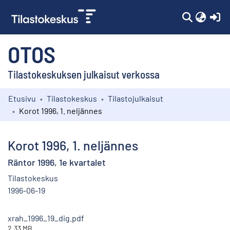
(c
OTOS
Tilastokeskuksen julkaisut verkossa
Etusivu
Tilastokeskus
Tilastojulkaisut
Kokoelmat
Korot 1996, 1. neljännes
Selaa
Korot 1996, 1. neljännes
Räntor 1996, 1e kvartalet
Tilastokeskus
1996-06-19
xrah_1996_19_dig.pdf
2.33 MB