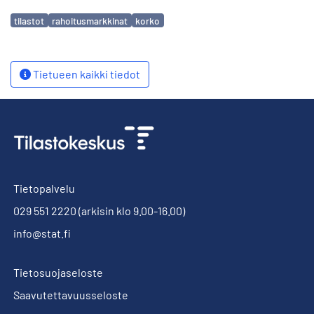
Avainsanat
tilastot
rahoitusmarkkinat
korko
Tietueen kaikki tiedot
Tietopalvelu
029 551 2220
(arkisin klo 9.00-16.00)
info@stat.fi
Tietosuojaseloste
Saavutettavuusseloste