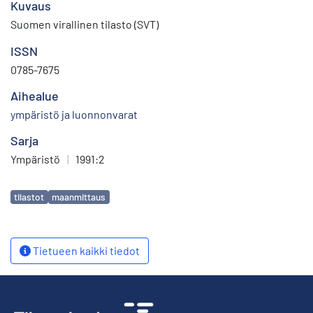
Kuvaus
Suomen virallinen tilasto (SVT)
ISSN
0785-7675
Aihealue
ympäristö ja luonnonvarat
Sarja
Ympäristö
|
1991:2
Avainsanat
tilastot
maanmittaus
Tietueen kaikki tiedot