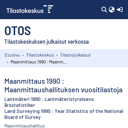
(c
OTOS
Tilastokeskuksen julkaisut verkossa
Etusivu
Tilastokeskus
Tilastojulkaisut
Kokoelmat
Maanmittaus 1990 : Maanmittaushallituksen vuositilastoja
Selaa
Maanmittaus 1990 :
Maanmittaushallituksen vuositilastoja
Lantmäteri 1990 : Lantmäteristyrelsens
årsstatistiker
Land Surveying 1990 : Year Statistics of the National
Board of Survey
Maanmittaushallitus