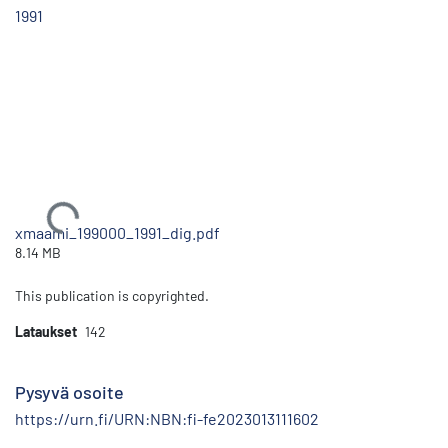
1991
Ladataan...
xmaami_199000_1991_dig.pdf
8.14 MB
This publication is copyrighted.
Lataukset
142
Pysyvä osoite
https://urn.fi/URN:NBN:fi-fe2023013111602