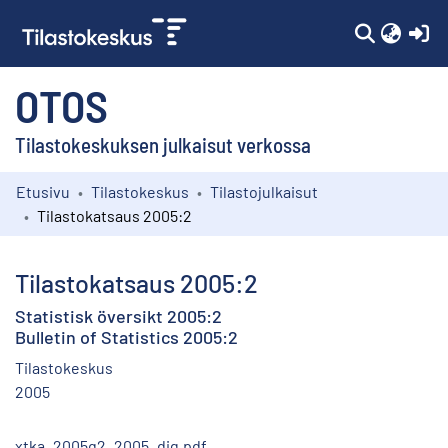
(c
OTOS
Tilastokeskuksen julkaisut verkossa
Etusivu
Tilastokeskus
Tilastojulkaisut
Kokoelmat
Tilastokatsaus 2005:2
Selaa
Tilastokatsaus 2005:2
Statistisk översikt 2005:2
Bulletin of Statistics 2005:2
Tilastokeskus
2005
xtka_2005q2_2005_dig.pdf