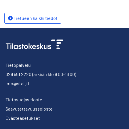
Tietueen kaikki tiedot
Tietopalvelu
029 551 2220
(arkisin klo 9.00-16.00)
info@stat.fi
Tietosuojaseloste
Saavutettavuusseloste
Evästeasetukset