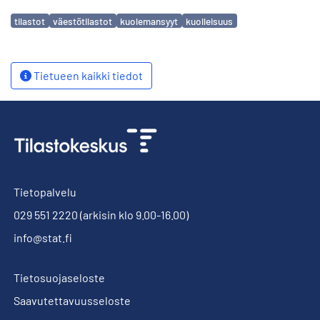
Avainsanat
tilastot
väestötilastot
kuolemansyyt
kuolleisuus
Tietueen kaikki tiedot
Tietopalvelu
029 551 2220
(arkisin klo 9.00-16.00)
info@stat.fi
Tietosuojaseloste
Saavutettavuusseloste