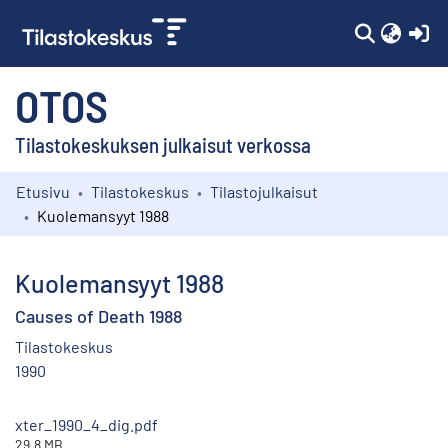
(c
OTOS
Tilastokeskuksen julkaisut verkossa
Etusivu
Tilastokeskus
Tilastojulkaisut
Kokoelmat
Kuolemansyyt 1988
Selaa
Kuolemansyyt 1988
Causes of Death 1988
Tilastokeskus
1990
xter_1990_4_dig.pdf
29.8 MB