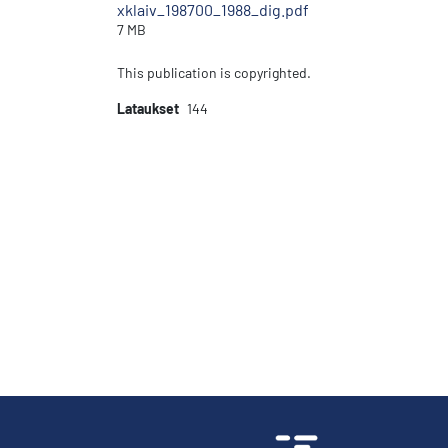
xklaiv_198700_1988_dig.pdf
7 MB
This publication is copyrighted.
Lataukset
144