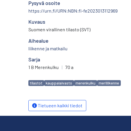
Pysyvä osoite
https://urn.fi/URN:NBN:fi-fe2023013112969
Kuvaus
Suomen virallinen tilasto (SVT)
Aihealue
liikenne ja matkailu
Sarja
1 B Merenkulku
|
70 a
Avainsanat
tilastot
kauppalaivasto
merenkulku
meriliikenne
Tietueen kaikki tiedot