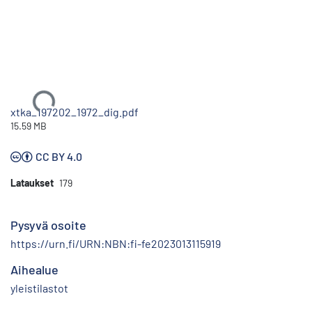
Ladataan...
xtka_197202_1972_dig.pdf
15.59 MB
CC BY 4.0
Lataukset
179
Pysyvä osoite
https://urn.fi/URN:NBN:fi-fe2023013115919
Aihealue
yleistilastot