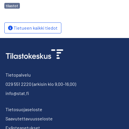
Avainsanat
tilastot
Tietueen kaikki tiedot
Tietopalvelu
029 551 2220
(arkisin klo 9.00-16.00)
info@stat.fi
Tietosuojaseloste
Saavutettavuusseloste
Evästeasetukset