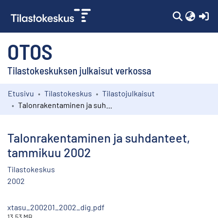
(c
OTOS
Tilastokeskuksen julkaisut verkossa
Etusivu
Tilastokeskus
Tilastojulkaisut
Kokoelmat
Talonrakentaminen ja suhdanteet, tammikuu 2002
Selaa
Talonrakentaminen ja suhdanteet,
tammikuu 2002
Tilastokeskus
2002
xtasu_200201_2002_dig.pdf
13.53 MB