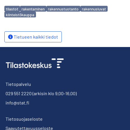
Avainsanat
tilastot
rakentaminen
rakennustuotanto
rakennusluvat
kiinteistökauppa
Tietueen kaikki tiedot
Tietopalvelu
029 551 2220
(arkisin klo 9.00-16.00)
info@stat.fi
Tietosuojaseloste
Saavutettavuusseloste