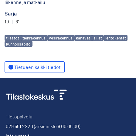
liikenne ja matkailu
Sarja
19
|
81
Avainsanat
tilastot
tienrakennus
vesirakennus
kanavat
sillat
lentokentät
kunnossapito
Tietueen kaikki tiedot
Tietopalvelu
029 551 2220
(arkisin klo 9.00-16.00)
info@stat.fi