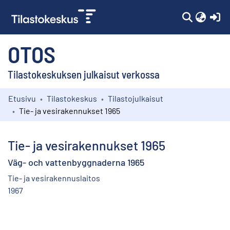
(c
OTOS
Tilastokeskuksen julkaisut verkossa
Etusivu
Tilastokeskus
Tilastojulkaisut
Kokoelmat
Tie- ja vesirakennukset 1965
Selaa
Tie- ja vesirakennukset 1965
Väg- och vattenbyggnaderna 1965
Tie- ja vesirakennuslaitos
1967