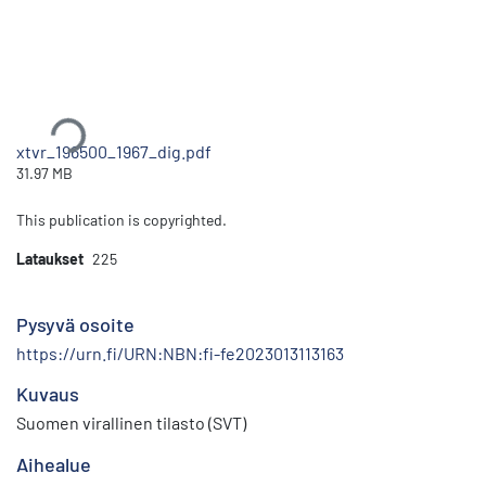
Ladataan...
xtvr_196500_1967_dig.pdf
31.97 MB
This publication is copyrighted.
Lataukset
225
Pysyvä osoite
https://urn.fi/URN:NBN:fi-fe2023013113163
Kuvaus
Suomen virallinen tilasto (SVT)
Aihealue