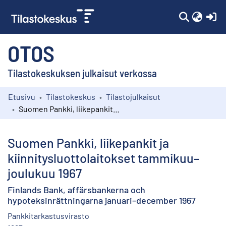
(c
OTOS
Tilastokeskuksen julkaisut verkossa
Etusivu
Tilastokeskus
Tilastojulkaisut
Kokoelmat
Suomen Pankki, liikepankit ja kiinnitysluottolaitokset tammikuu–joulukuu 1967
Selaa
Suomen Pankki, liikepankit ja
kiinnitysluottolaitokset tammikuu–
joulukuu 1967
Finlands Bank, affärsbankerna och
hypoteksinrättningarna januari–december 1967
Pankkitarkastusvirasto