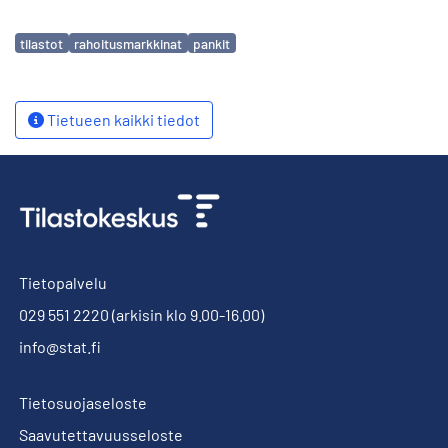
Avainsanat
tilastot
rahoitusmarkkinat
pankit
Tietueen kaikki tiedot
Tietopalvelu
029 551 2220
(arkisin klo 9.00-16.00)
info@stat.fi
Tietosuojaseloste
Saavutettavuusseloste