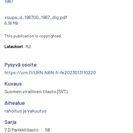
1967
xsupa_d_196700_1967_dig.pdf
6.36 MB
This publication is copyrighted.
Lataukset
152
Pysyvä osoite
https://urn.fi/URN:NBN:fi-fe2023013110220
Kuvaus
Suomen virallinen tilasto (SVT)
Aihealue
rahoitus ja vakuutus
Sarja
7 D Pankkitilasto
|
58