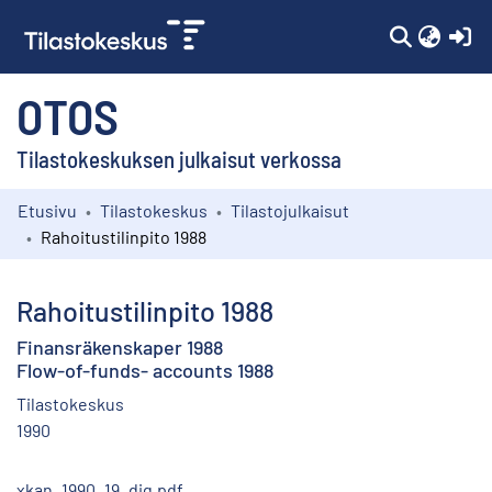
(c
OTOS
Tilastokeskuksen julkaisut verkossa
Etusivu
Tilastokeskus
Tilastojulkaisut
Kokoelmat
Rahoitustilinpito 1988
Selaa
Rahoitustilinpito 1988
Finansräkenskaper 1988
Flow-of-funds- accounts 1988
Tilastokeskus
1990
xkan_1990_19_dig.pdf