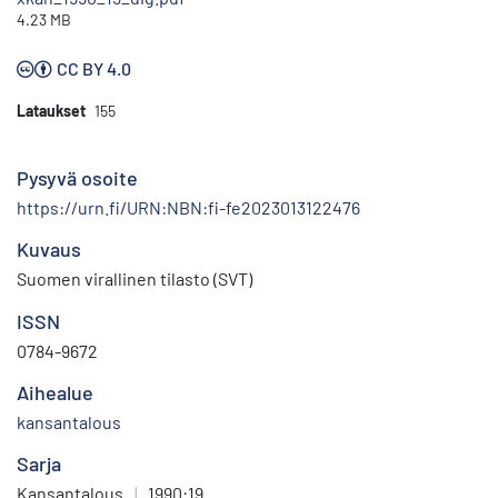
4.23 MB
CC BY 4.0
Lataukset
155
Pysyvä osoite
https://urn.fi/URN:NBN:fi-fe2023013122476
Kuvaus
Suomen virallinen tilasto (SVT)
ISSN
0784-9672
Aihealue
kansantalous
Sarja
Kansantalous
|
1990:19