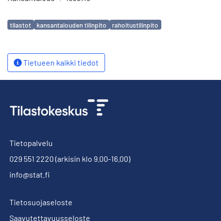
Avainsanat
tilastot
kansantalouden tilinpito
rahoitustilinpito
Tietueen kaikki tiedot
Tietopalvelu
029 551 2220
(arkisin klo 9.00-16.00)
info@stat.fi
Tietosuojaseloste
Saavutettavuusseloste