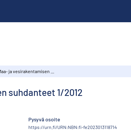
Maa- ja vesirakentamisen suhdanteet 1/2012
en suhdanteet 1/2012
Pysyvä osoite
https://urn.fi/URN:NBN:fi-fe2023013118714