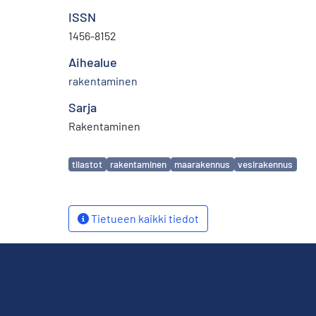
ISSN
1456-8152
Aihealue
rakentaminen
Sarja
Rakentaminen
Avainsanat
tilastot
rakentaminen
maarakennus
vesirakennus
Tietueen kaikki tiedot