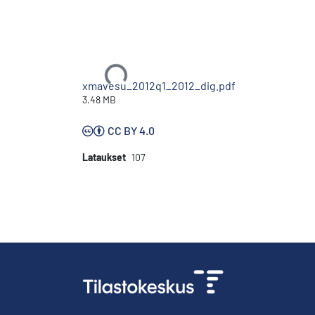
Ladataan...
xmavesu_2012q1_2012_dig.pdf
3.48 MB
CC BY 4.0
Lataukset
107