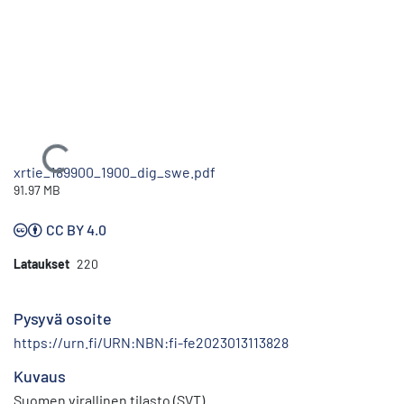
Ladataan...
xrtie_189900_1900_dig_swe.pdf
91.97 MB
CC BY 4.0
Lataukset
220
Pysyvä osoite
https://urn.fi/URN:NBN:fi-fe2023013113828
Kuvaus
Suomen virallinen tilasto (SVT)