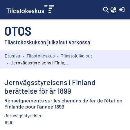
(c
OTOS
Tilastokeskuksen julkaisut verkossa
Etusivu
Tilastokeskus
Tilastojulkaisut
Kokoelmat
Jernvägsstyrelsens i Finland berättelse för år 1899
Selaa
Jernvägsstyrelsens i Finland
berättelse för år 1899
Renseignements sur les chemins de fer de l'état en
Finlande pour l'année 1899
Jernvägsstyrelsen
1900