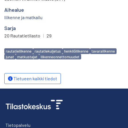
Aihealue
liikenne ja matkailu
Sarja
20 Rautatietilasto
|
29
Avainsanat
rautatieliikenne
rautatiekuljetus
henkilöliikenne
tavaraliikenne
junat
matkustajat
liikenneonnettomuudet
Tietueen kaikki tiedot
Tietopalvelu