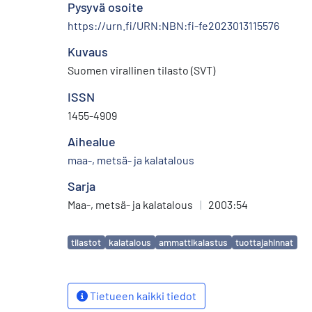
Pysyvä osoite
https://urn.fi/URN:NBN:fi-fe2023013115576
Kuvaus
Suomen virallinen tilasto (SVT)
ISSN
1455-4909
Aihealue
maa-, metsä- ja kalatalous
Sarja
Maa-, metsä- ja kalatalous
|
2003:54
Avainsanat
tilastot
kalatalous
ammattikalastus
tuottajahinnat
Tietueen kaikki tiedot