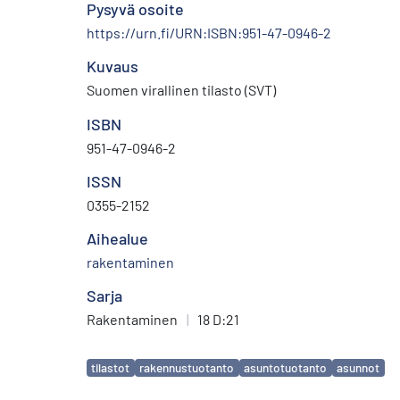
Pysyvä osoite
https://urn.fi/URN:ISBN:951-47-0946-2
Kuvaus
Suomen virallinen tilasto (SVT)
ISBN
951-47-0946-2
ISSN
0355-2152
Aihealue
rakentaminen
Sarja
Rakentaminen
|
18 D:21
Avainsanat
tilastot
rakennustuotanto
asuntotuotanto
asunnot