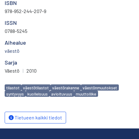
ISBN
978-952-244-207-9
ISSN
0788-5245
Aihealue
väestö
Sarja
Väestö
|
2010
Avainsanat
tilastot
väestötilastot
väestörakenne
väestönmuutokset
syntyvyys
kuolleisuus
avioituvuus
muuttoliike
Tietueen kaikki tiedot