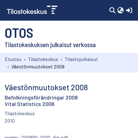
(c
OTOS
Tilastokeskuksen julkaisut verkossa
Etusivu
Tilastokeskus
Tilastojulkaisut
Kokoelmat
Väestönmuutokset 2008
Selaa
Väestönmuutokset 2008
Befolkningsförändringar 2008
Vital Statistics 2008
Tilastokeskus
2010
xvamu_200800_2010_dig.pdf