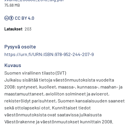
75.68 MB
CC BY 4.0
Lataukset
203
Pysyvä osoite
https://urn.fi/URN:ISBN:978-952-244-207-9
Kuvaus
Suomen virallinen tilasto (SVT)
Julkaisu sisältää tietoja väestönmuutoksista vuodelta
2008: syntyneet, kuolleet, maassa-, kunnassa-, maahan- ja
maastamuuttaneet, avioliiton solmineet ja avioerot,
rekisteröidyt parisuhteet, Suomen kansalaisuuden saaneet
sekä ottolapseksi otot. Kunnittaiset tiedot
väestönmuutoksista ovat saatavissa julkaisusta
Väestörakenne ja väestönmuutokset kunnittain 2008.