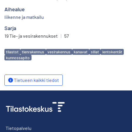
Aihealue
liikenne ja matkailu
Sarja
19 Tie- ja vesirakennukset
|
57
Avainsanat
tilastot
tienrakennus
vesirakennus
kanavat
sillat
lentokentät
kunnossapito
Tietueen kaikki tiedot
Tietopalvelu