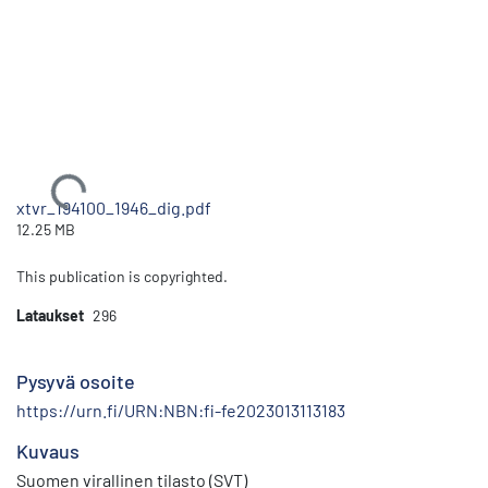
Ladataan...
xtvr_194100_1946_dig.pdf
12.25 MB
This publication is copyrighted.
Lataukset
296
Pysyvä osoite
https://urn.fi/URN:NBN:fi-fe2023013113183
Kuvaus
Suomen virallinen tilasto (SVT)