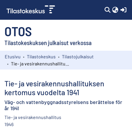
(c
OTOS
Tilastokeskuksen julkaisut verkossa
Etusivu
Tilastokeskus
Tilastojulkaisut
Kokoelmat
Tie- ja vesirakennushallituksen kertomus vuodelta 1941
Selaa
Tie- ja vesirakennushallituksen
kertomus vuodelta 1941
Väg- och vattenbyggnadsstyrelsens berättelse för
år 1941
Tie- ja vesirakennushallitus
1946