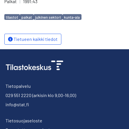
Palkat
|
1991:43
Avainsanat
tilastot
palkat
julkinen sektori
kunta-ala
Tietueen kaikki tiedot
Tietopalvelu
029 551 2220
(arkisin klo 9.00-16.00)
info@stat.fi
Tietosuojaseloste