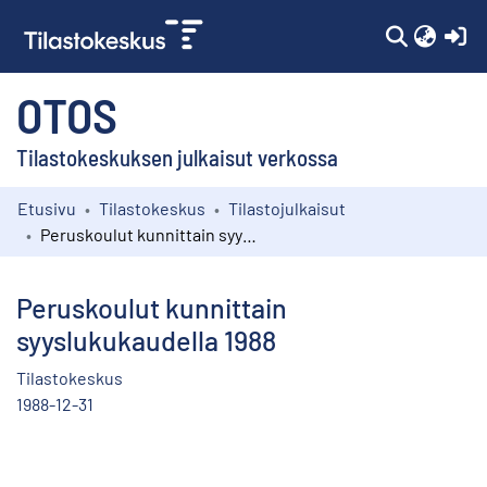
(c
OTOS
Tilastokeskuksen julkaisut verkossa
Etusivu
Tilastokeskus
Tilastojulkaisut
Kokoelmat
Peruskoulut kunnittain syyslukukaudella 1988
Selaa
Peruskoulut kunnittain
syyslukukaudella 1988
Tilastokeskus
1988-12-31