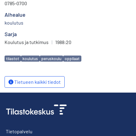
0785-0700
Aihealue
koulutus
Sarja
Koulutus ja tutkimus
|
1988:20
Avainsanat
tilastot
koulutus
peruskoulu
oppilaat
Tietueen kaikki tiedot
Tietopalvelu