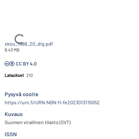
Ladataan...
xkou_1988_20_dig.pdf
8.43 MB
CC BY 4.0
Lataukset
210
Pysyvä osoite
https://urn.fi/URN:NBN:fi-fe2023013115052
Kuvaus
Suomen virallinen tilasto (SVT)
ISSN