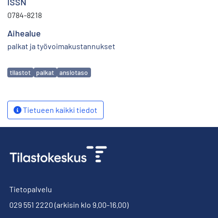
ISSN
0784-8218
Aihealue
palkat ja työvoimakustannukset
Avainsanat
tilastot
palkat
ansiotaso
Tietueen kaikki tiedot
Tietopalvelu
029 551 2220
(arkisin klo 9.00-16.00)