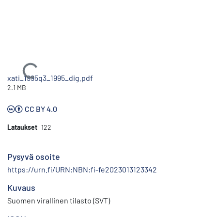
Ladataan...
xati_1995q3_1995_dig.pdf
2.1 MB
CC BY 4.0
Lataukset
122
Pysyvä osoite
https://urn.fi/URN:NBN:fi-fe2023013123342
Kuvaus
Suomen virallinen tilasto (SVT)