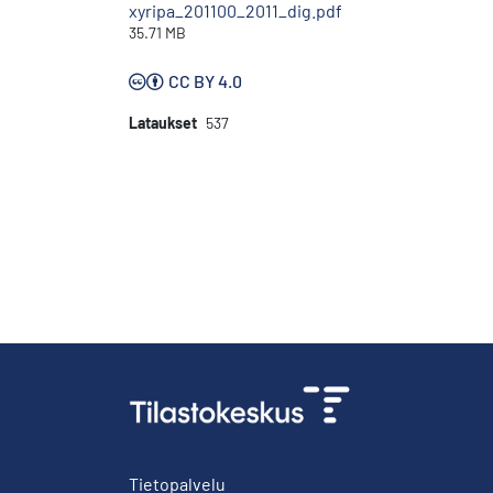
xyripa_201100_2011_dig.pdf
35.71 MB
CC BY 4.0
Lataukset
537
Tietopalvelu