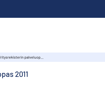
Yritysrekisterin palveluopas 2011
opas 2011