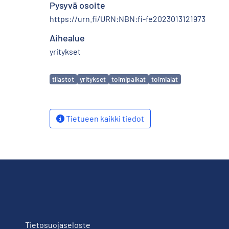
Pysyvä osoite
https://urn.fi/URN:NBN:fi-fe2023013121973
Aihealue
yritykset
Avainsanat
tilastot
yritykset
toimipaikat
toimialat
Tietueen kaikki tiedot
Tietosuojaseloste