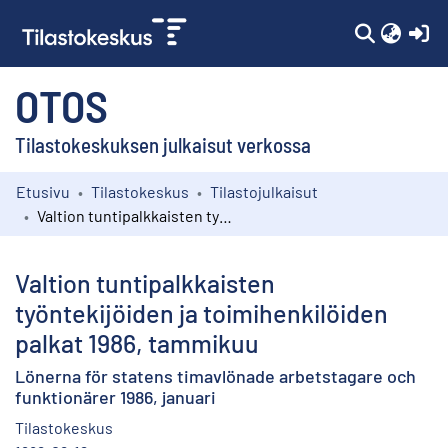
(c
OTOS
Tilastokeskuksen julkaisut verkossa
Etusivu
Tilastokeskus
Tilastojulkaisut
Kokoelmat
Valtion tuntipalkkaisten työntekijöiden ja toimihenkilöiden palkat 1986, tammikuu
Selaa
Valtion tuntipalkkaisten
työntekijöiden ja toimihenkilöiden
palkat 1986, tammikuu
Lönerna för statens timavlönade arbetstagare och
funktionärer 1986, januari
Tilastokeskus