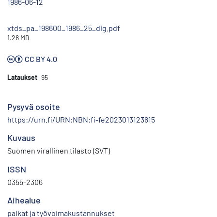
1986-06-12
xtds_pa_198600_1986_25_dig.pdf
1.26 MB
CC BY 4.0
Lataukset
95
Pysyvä osoite
https://urn.fi/URN:NBN:fi-fe2023013123615
Kuvaus
Suomen virallinen tilasto (SVT)
ISSN
0355-2306
Aihealue
palkat ja työvoimakustannukset