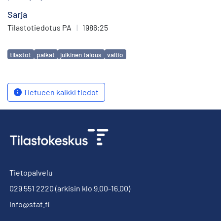
Sarja
Tilastotiedotus PA
|
1986:25
Avainsanat
tilastot
palkat
julkinen talous
valtio
Tietueen kaikki tiedot
Tietopalvelu
029 551 2220
(arkisin klo 9.00-16.00)
info@stat.fi