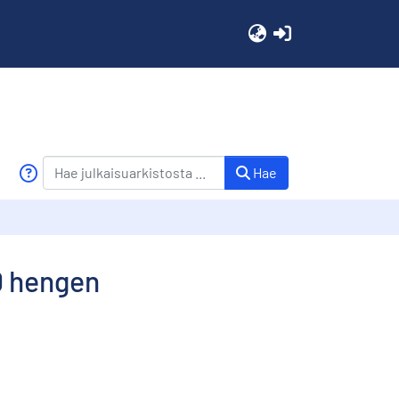
(current)
Hae
00 hengen