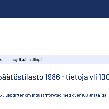
Teollisuusyritysten tilinpäätöstilasto 1986 : tietoja yli 100 hengen teollisuusyrityksistä
päätöstilasto 1986 : tietoja yli 1
86 : uppgifter om industriföretag med över 100 anställda