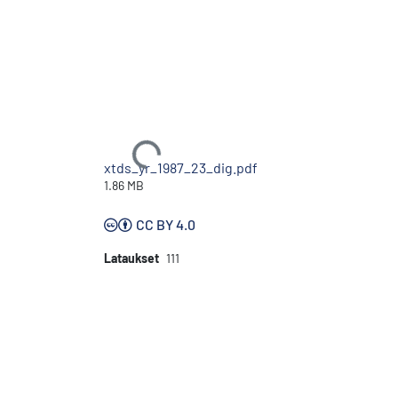
Ladataan...
xtds_yr_1987_23_dig.pdf
1.86 MB
CC BY 4.0
Lataukset
111