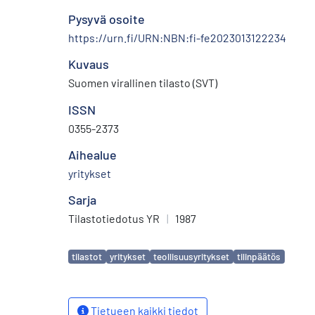
Pysyvä osoite
https://urn.fi/URN:NBN:fi-fe2023013122234
Kuvaus
Suomen virallinen tilasto (SVT)
ISSN
0355-2373
Aihealue
yritykset
Sarja
Tilastotiedotus YR
|
1987
Avainsanat
tilastot
yritykset
teollisuusyritykset
tilinpäätös
Tietueen kaikki tiedot