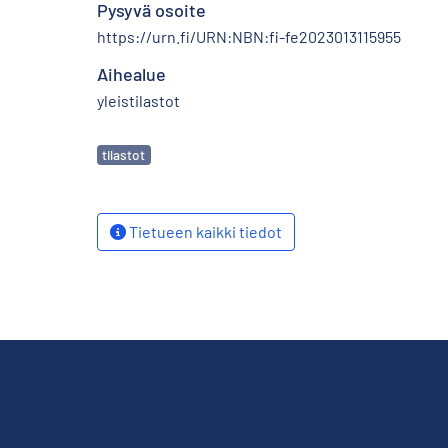
Pysyvä osoite
https://urn.fi/URN:NBN:fi-fe2023013115955
Aihealue
yleistilastot
Avainsanat
tilastot
Tietueen kaikki tiedot