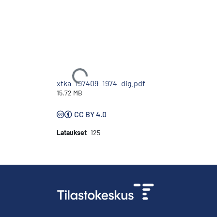
Ladataan...
xtka_197409_1974_dig.pdf
15.72 MB
CC BY 4.0
Lataukset
125