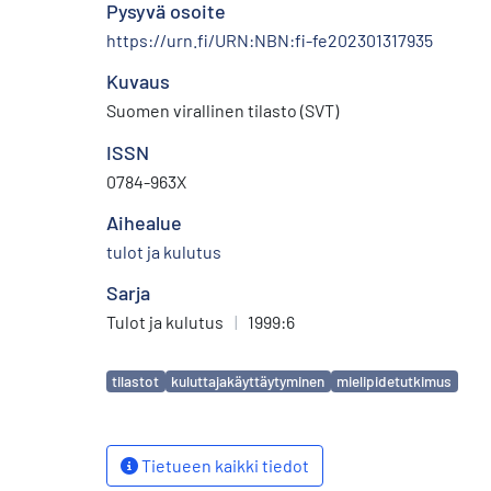
Pysyvä osoite
https://urn.fi/URN:NBN:fi-fe202301317935
Kuvaus
Suomen virallinen tilasto (SVT)
ISSN
0784-963X
Aihealue
tulot ja kulutus
Sarja
Tulot ja kulutus
|
1999:6
Avainsanat
tilastot
kuluttajakäyttäytyminen
mielipidetutkimus
Tietueen kaikki tiedot