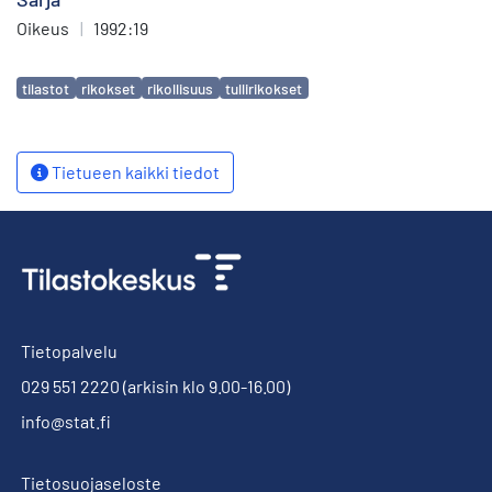
Oikeus
|
1992:19
Avainsanat
tilastot
rikokset
rikollisuus
tullirikokset
Tietueen kaikki tiedot
Tietopalvelu
029 551 2220
(arkisin klo 9.00-16.00)
info@stat.fi
Tietosuojaseloste