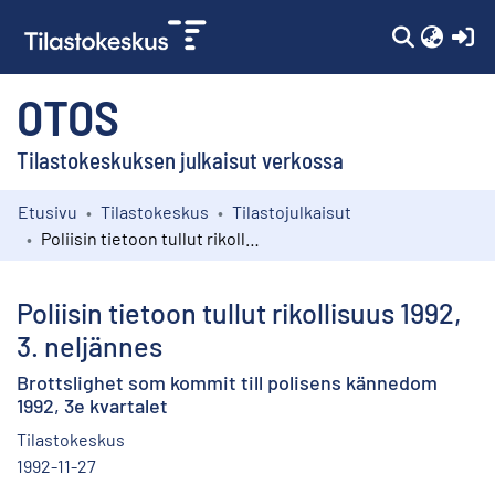
(c
OTOS
Tilastokeskuksen julkaisut verkossa
Etusivu
Tilastokeskus
Tilastojulkaisut
Kokoelmat
Poliisin tietoon tullut rikollisuus 1992, 3. neljännes
Selaa
Poliisin tietoon tullut rikollisuus 1992,
3. neljännes
Brottslighet som kommit till polisens kännedom
1992, 3e kvartalet
Tilastokeskus
1992-11-27