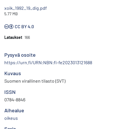
xoik_1992_19_dig.pdf
5.77 MB
CC BY 4.0
Lataukset
166
Pysyvä osoite
https://urn.fi/URN:NBN:fi-fe2023013121688
Kuvaus
Suomen virallinen tilasto (SVT)
ISSN
0784-8846
Aihealue
oikeus
Sarja