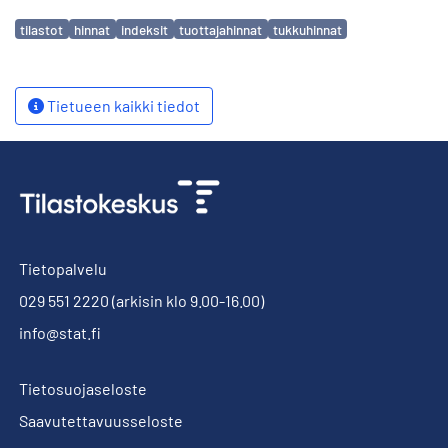
Avainsanat
tilastot
hinnat
indeksit
tuottajahinnat
tukkuhinnat
Tietueen kaikki tiedot
Tietopalvelu
029 551 2220
(arkisin klo 9.00-16.00)
info@stat.fi
Tietosuojaseloste
Saavutettavuusseloste