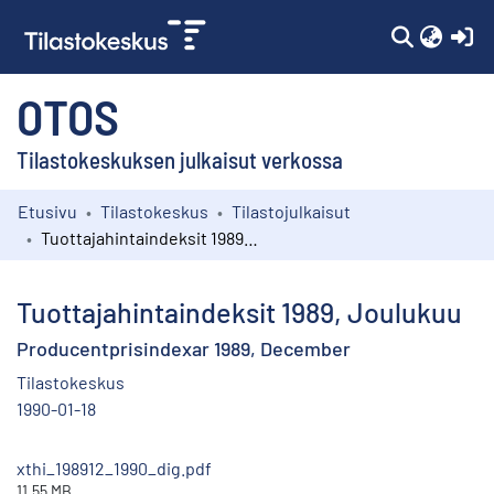
(c
OTOS
Tilastokeskuksen julkaisut verkossa
Etusivu
Tilastokeskus
Tilastojulkaisut
Kokoelmat
Tuottajahintaindeksit 1989, Joulukuu
Selaa
Tuottajahintaindeksit 1989, Joulukuu
Producentprisindexar 1989, December
Tilastokeskus
1990-01-18
xthi_198912_1990_dig.pdf
11.55 MB