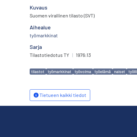
Kuvaus
Suomen virallinen tilasto (SVT)
Aihealue
työmarkkinat
Sarja
Tilastotiedotus TY
|
1976:13
Avainsanat
tilastot
työmarkkinat
työvoima
työelämä
naiset
työll
Tietueen kaikki tiedot