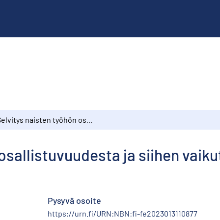
Selvitys naisten työhön osallistuvuudesta ja siihen vaikuttavista tekijöistä
osallistuvuudesta ja siihen vaiku
Pysyvä osoite
https://urn.fi/URN:NBN:fi-fe2023013110877