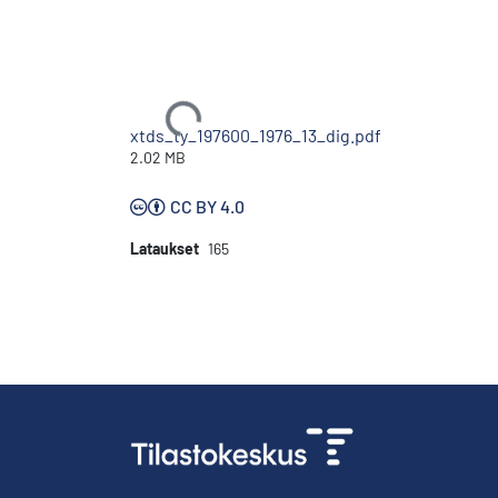
Ladataan...
xtds_ty_197600_1976_13_dig.pdf
2.02 MB
CC BY 4.0
Lataukset
165