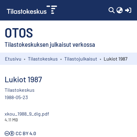
(c
OTOS
Tilastokeskuksen julkaisut verkossa
Etusivu
Tilastokeskus
Tilastojulkaisut
Lukiot 1987
Kokoelmat
Selaa
Lukiot 1987
Tilastokeskus
1988-05-23
xkou_1988_9_dig.pdf
4.11 MB
CC BY 4.0