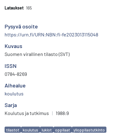
Lataukset
165
Pysyvä osoite
https://urn.fi/URN:NBN:fi-fe2023013115048
Kuvaus
Suomen virallinen tilasto (SVT)
ISSN
0784-8269
Aihealue
koulutus
Sarja
Koulutus ja tutkimus
|
1988:9
Avainsanat
tilastot
koulutus
lukiot
oppilaat
ylioppilastutkinto