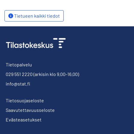
Tietueen kaikki tiedot
Tietopalvelu
029 551 2220
(arkisin klo 9.00-16.00)
info@stat.fi
Tietosuojaseloste
Saavutettavuusseloste
Evästeasetukset